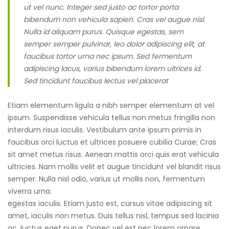
ut vel nunc. Integer sed justo ac tortor porta
bibendum non vehicula sapien. Cras vel augue nisl.
Nulla id aliquam purus. Quisque egestas, sem
semper semper pulvinar, leo dolor adipiscing elit, at
faucibus tortor urna nec ipsum. Sed fermentum
adipiscing lacus, varius bibendum lorem ultrices id.
Sed tincidunt faucibus lectus vel placerat
Etiam elementum ligula a nibh semper elementum at vel
ipsum. Suspendisse vehicula tellus non metus fringilla non
interdum risus iaculis. Vestibulum ante ipsum primis in
faucibus orci luctus et ultrices posuere cubilia Curae; Cras
sit amet metus risus. Aenean mattis orci quis erat vehicula
ultricies. Nam mollis velit et augue tincidunt vel blandit risus
semper. Nulla nisl odio, varius ut mollis non, fermentum
viverra urna.
egestas iaculis. Etiam justo est, cursus vitae adipiscing sit
amet, iaculis non metus. Duis tellus nisl, tempus sed lacinia
ac, luctus eget purus. Donec vel est nec lorem ornare