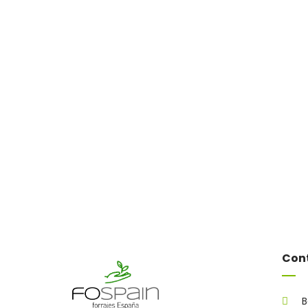
Con
B