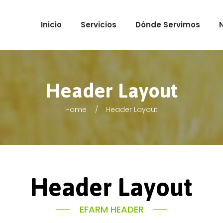
Inicio
Servicios
Dónde Servimos
Header Layout
Home
Header Layout
Header Layout
EFARM HEADER