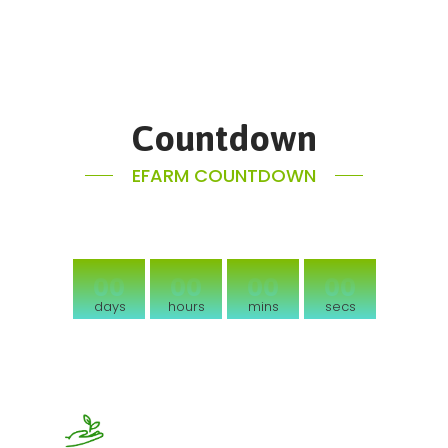
Countdown
EFARM COUNTDOWN
00
00
00
00
days
hours
mins
secs